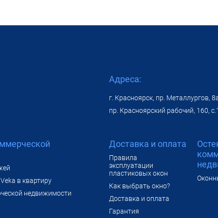
Адреса:
г. Красноярск, пр. Металлургов, 8а
пр. Красноярский рабочий, 160, с.
оммерческой
Доставка и оплата
Осте
и
комм
Правила
недв
эксплуатации
жей
пластиковых окон
Оконн
Veka в квартиру
Как выбрать окно?
рческой недвижимости
Доставка и оплата
Гарантия