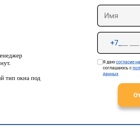
менеджер
нут.
Я даю
согласие н
соглашаюсь с
пол
данных
й тип окна под
От