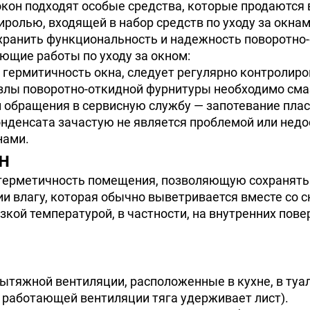
 окон подходят особые средства, которые продаются
ролью, входящей в набор средств по уходу за окнам
охранить функциональность и надежность поворотно-
ющие работы по уходу за окном:
 гермитичность окна, следует регулярно контролиро
лы поворотно-откидной фурнитуры необходимо смазы
 обращения в сервисную службу — запотевание пласт
онденсата зачастую не является проблемой или нед
нами.
н
ерметичность помещения, позволяющую сохранять те
и влагу, которая обычно выветривается вместе со с
зкой температурой, в частности, на внутренних пове
тяжной вентиляции, расположенные в кухне, в туал
 работающей вентиляции тяга удерживает лист).